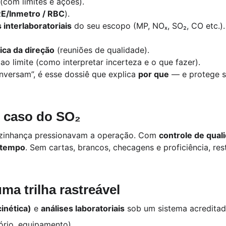
(com limites e ações).
E/Inmetro / RBC
).
interlaboratoriais
 do seu escopo (MP, NOₓ, SO₂, CO etc.).
tica da direção
 (reuniões de qualidade).
ao limite (como interpretar incerteza e o que fazer).
versam”, é esse dossiê que explica 
por que
 — e protege s
o caso do SO₂
izinhança pressionavam a operação. Com 
controle de qual
a tempo
. Sem cartas, brancos, checagens e proficiência, res
a trilha rastreável
inética)
 e 
análises laboratoriais
 sob um sistema acreditad
ório, equipamento).