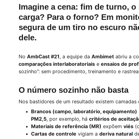
Imagine a cena: fim de turno, o 
carga? Para o forno? Em 
monit
segura de um tiro no escuro n
dele.
No 
AmbCast #21
, a equipe da 
Ambimet
 abriu a c
comparações interlaboratoriais
 e 
ensaios de prof
sozinho”: sem procedimento, treinamento e rastreab
O número sozinho não basta
Nos bastidores de um resultado existem camadas d
Brancos (campo, laboratório, equipamento)
PM2,5
, por exemplo, há 
critérios de aceitaç
Materiais de referência (MR)
 expõem 
viés
 (
Cartas de controle
 vigiam a 
deriva natural
 d