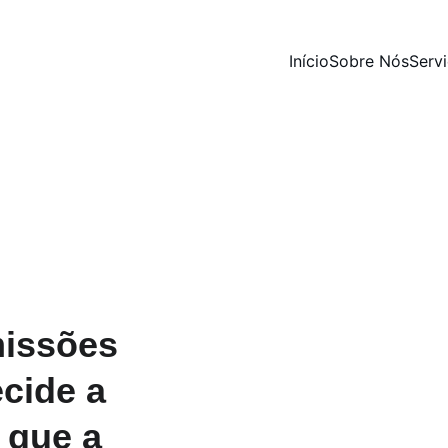
Início
Sobre Nós
Servi
issões 
cide a 
 que a 