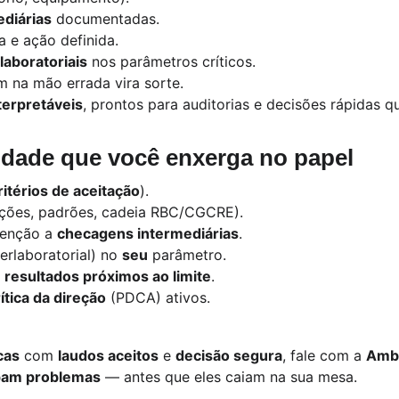
diárias
 documentadas.
 e ação definida.
aboratoriais
 nos parâmetros críticos.
na mão errada vira sorte.
terpretáveis
, prontos para auditorias e decisões rápidas q
idade que você enxerga no papel
ritérios de aceitação
).
rações, padrões, cadeia RBC/CGCRE).
enção a 
checagens intermediárias
.
terlaboratorial) no 
seu
 parâmetro.
 
resultados próximos ao limite
.
rítica da direção
 (PDCA) ativos.
cas
 com 
laudos aceitos
 e 
decisão segura
, fale com a 
Amb
pam problemas
 — antes que eles caiam na sua mesa.