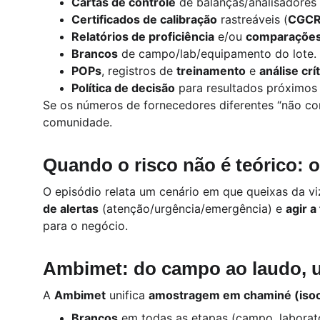
Cartas de controle
 de balanças/analisadores 
Certificados de calibração
 rastreáveis (
CGCR
Relatórios de proficiência
 e/ou 
comparações 
Brancos
 de campo/lab/equipamento do lote.
POPs
, registros de 
treinamento
 e 
análise crí
Política de decisão
 para resultados próximos 
Se os números de fornecedores diferentes “não con
comunidade.
Quando o risco não é teórico: 
O episódio relata um cenário em que queixas da v
de alertas
 (atenção/urgência/emergência) e 
agir 
para o negócio.
Ambimet: do campo ao laudo, um
A 
Ambimet
 unifica 
amostragem em chaminé (isoc
Brancos
 em todas as etapas (campo, laborat