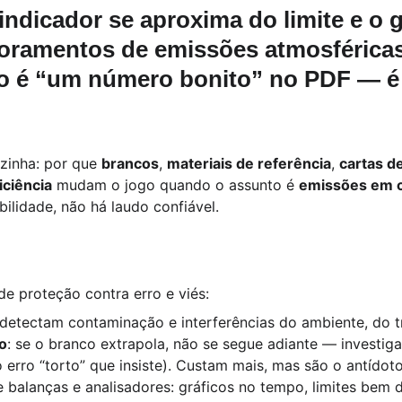
indicador se aproxima do limite e o g
oramentos de emissões atmosférica
ão é “um número bonito” no PDF — é 
ozinha: por que 
brancos
, 
materiais de referência
, 
cartas d
iciência
 mudam o jogo quando o assunto é 
emissões em 
ilidade, não há laudo confiável.
e proteção contra erro e viés:
 detectam contaminação e interferências do ambiente, do 
ão
: se o branco extrapola, não se segue adiante — investiga
o erro “torto” que insiste). Custam mais, mas são o antídoto
e balanças e analisadores: gráficos no tempo, limites bem d