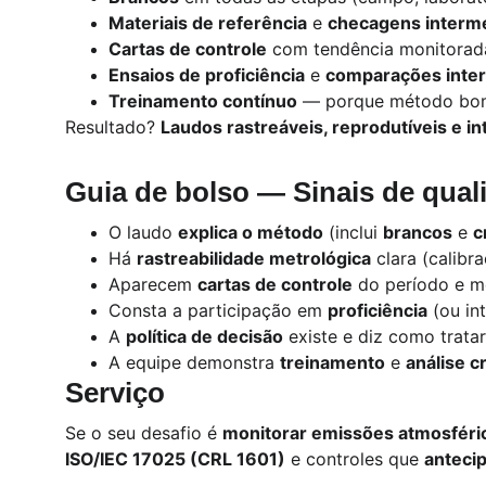
Materiais de referência
 e 
checagens interme
Cartas de controle
 com tendência monitorada
Ensaios de proficiência
 e 
comparações interl
Treinamento contínuo
 — porque método bom 
Resultado? 
Laudos rastreáveis, reprodutíveis e in
Guia de bolso — Sinais de qual
O laudo 
explica o método
 (inclui 
brancos
 e 
c
Há 
rastreabilidade metrológica
 clara (calib
Aparecem 
cartas de controle
 do período e m
Consta a participação em 
proficiência
 (ou in
A 
política de decisão
 existe e diz como tratar
A equipe demonstra 
treinamento
 e 
análise c
Serviço
Se o seu desafio é 
monitorar emissões atmosféri
ISO/IEC 17025 (CRL 1601)
 e controles que 
anteci