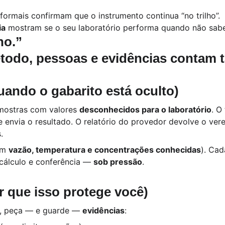
 formais confirmam que o instrumento continua “no trilho”.
ia
 mostram se o seu laboratório performa quando não sabe
ho.
”
todo, pessoas e evidências contam 
ando o gabarito está oculto)
mostras com valores 
desconhecidos para o laboratório
. O
 envia o resultado. O relatório do provedor devolve o vered
.
om 
vazão, temperatura e concentrações conhecidas
). Cad
cálculo e conferência — 
sob pressão
.
r que isso protege você)
, peça — e guarde — 
evidências
: