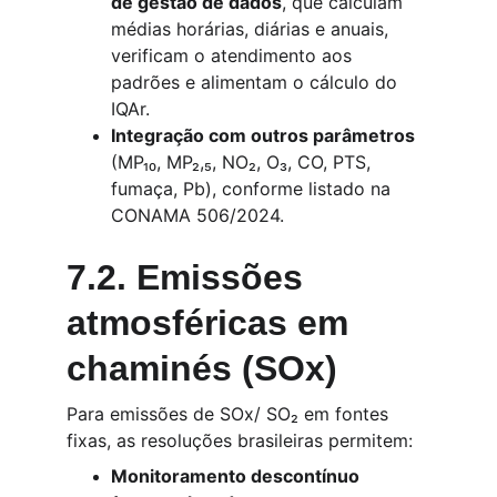
de gestão de dados
, que calculam 
médias horárias, diárias e anuais, 
verificam o atendimento aos 
padrões e alimentam o cálculo do 
IQAr.
Integração com outros parâmetros
(MP₁₀, MP₂,₅, NO₂, O₃, CO, PTS, 
fumaça, Pb), conforme listado na 
CONAMA 506/2024.
7.2. Emissões 
atmosféricas em 
chaminés (SOx)
Para emissões de SOx/ SO₂ em fontes 
fixas, as resoluções brasileiras permitem:
Monitoramento descontínuo 