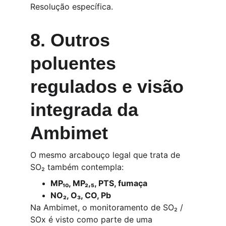
Resolução específica.
8. Outros 
poluentes 
regulados e visão 
integrada da 
Ambimet
O mesmo arcabouço legal que trata de 
SO₂ também contempla:
MP₁₀, MP₂,₅, PTS, fumaça
NO₂, O₃, CO, Pb
Na Ambimet, o monitoramento de SO₂ / 
SOx é visto como parte de uma 