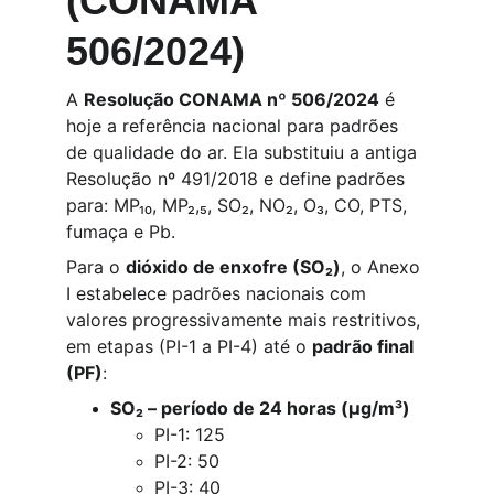
(CONAMA 
506/2024)
A 
Resolução CONAMA nº 506/2024
 é 
hoje a referência nacional para padrões 
de qualidade do ar. Ela substituiu a antiga 
Resolução nº 491/2018 e define padrões 
para: MP₁₀, MP₂,₅, SO₂, NO₂, O₃, CO, PTS, 
fumaça e Pb.
Para o 
dióxido de enxofre (SO₂)
, o Anexo 
I estabelece padrões nacionais com 
valores progressivamente mais restritivos, 
em etapas (PI-1 a PI-4) até o 
padrão final 
(PF)
:
SO₂ – período de 24 horas (µg/m³)
PI-1: 125
PI-2: 50
PI-3: 40